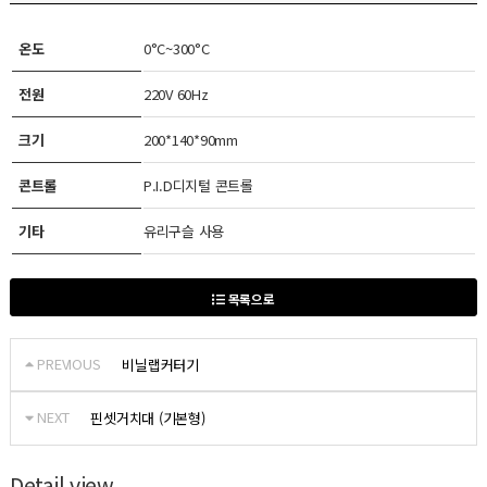
온도
0°C~300°C
전원
220V 60Hz
크기
200*140*90mm
콘트롤
P.I.D디지털 콘트롤
기타
유리구슬 사용
목록으로
PREVIOUS
비닐랩커터기
NEXT
핀셋거치대 (기본형)
Detail view