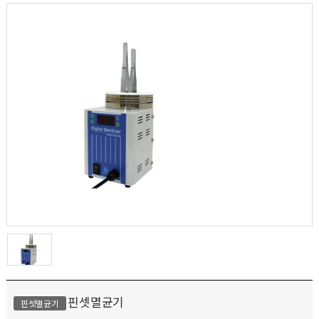
핀셋멸균기
핀셋멸균기